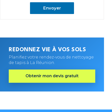
Envoyer
REDONNEZ VIE À VOS SOLS
Planifiez votre rendez-vous de nettoyage
de tapis à La Réunion.
Obtenir mon devis gratuit